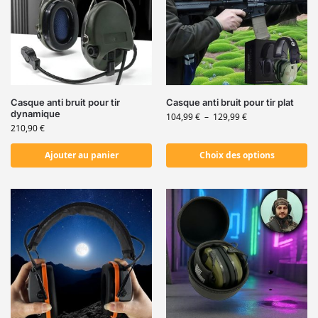
Casque anti bruit pour tir
Casque anti bruit pour tir plat
dynamique
104,99
€
–
129,99
€
210,90
€
Ajouter au panier
Choix des options