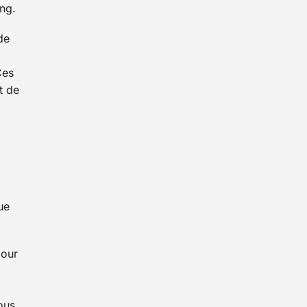
ng.
de
Ces
t de
ue
pour
ous