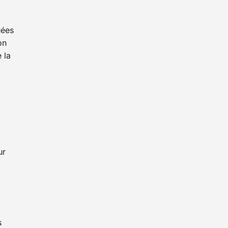
uées
on
 la
ur
s