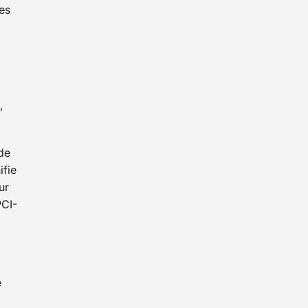
es
,
 de
ifie
ur
PCI-
e