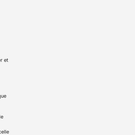
r et
que
de
celle