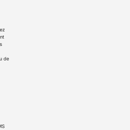
lez
nt
s
eu de
SMS