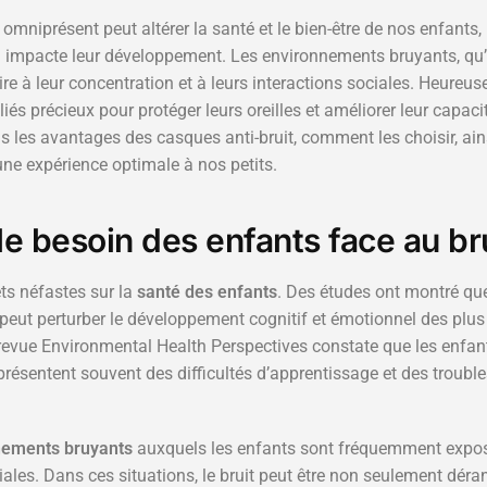
mniprésent peut altérer la santé et le bien-être de nos enfants, i
mpacte leur développement. Les environnements bruyants, qu’il
re à leur concentration et à leurs interactions sociales. Heureus
alliés précieux pour protéger leurs oreilles et améliorer leur capa
ons les avantages des casques anti-bruit, comment les choisir, a
 une expérience optimale à nos petits.
e besoin des enfants face au br
ets néfastes sur la
santé des enfants
. Des études ont montré que
 peut perturber le développement cognitif et émotionnel des plus
revue Environmental Health Perspectives constate que les enfan
ésentent souvent des difficultés d’apprentissage et des troubl
nements bruyants
auxquels les enfants sont fréquemment exposés
iales. Dans ces situations, le bruit peut être non seulement dér