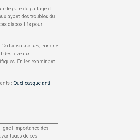
up de parents partagent
eux ayant des troubles du
ces dispositifs pour
. Certains casques, comme
nt des niveaux
ifiques. En les examinant
vants :
Quel casque anti-
uligne l’importance des
s avantages de ces