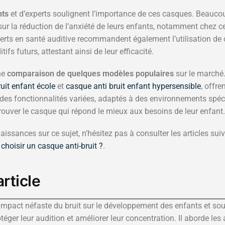
nts
et d’experts soulignent l’importance de ces casques. Beauco
sur la réduction de l’anxiété de leurs enfants, notamment chez c
perts en santé auditive recommandent également l’utilisation de 
ifs futurs, attestant ainsi de leur efficacité.
une
comparaison de quelques modèles populaires
sur le marché
uit enfant école
et
casque anti bruit enfant hypersensible
, offre
t des fonctionnalités variées, adaptés à des environnements spéc
trouver le casque qui répond le mieux aux besoins de leur enfant.
ssances sur ce sujet, n’hésitez pas à consulter les articles sui
hoisir un casque anti-bruit ?
.
rticle
l’impact néfaste du bruit sur le développement des enfants et so
téger leur audition et améliorer leur concentration. Il aborde le