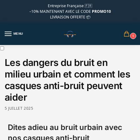
Entreprise Française 🇫🇷
–10%
MAINTENANT AVEC LE CODE
PROMO10
LIVRAISON OFFERTE 📦
MENU
0
Les dangers du bruit en
milieu urbain et comment les
casques anti-bruit peuvent
aider
5 JUILLET 2025
Dites adieu au bruit urbain avec
nos casques anti-bruit