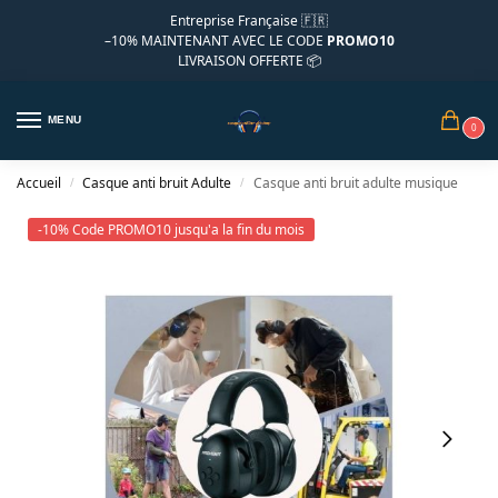
Entreprise Française 🇫🇷
–10%
MAINTENANT AVEC LE CODE
PROMO10
LIVRAISON OFFERTE 📦
MENU
0
Accueil
Casque anti bruit Adulte
Casque anti bruit adulte musique
/
/
-10% Code PROMO10 jusqu'a la fin du mois