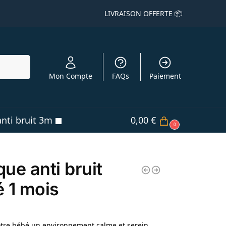
LIVRAISON OFFERTE 📦
echerche
Mon Compte
FAQs
Paiement
nti bruit 3m
0,00
€
0
ue anti bruit
 1 mois
otre bébé un environnement calme et serein