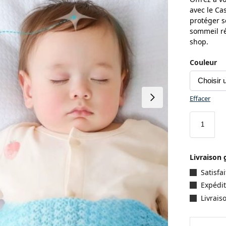
avec le Ca
protéger se
sommeil ré
shop.
Couleur
Effacer
Livraison 
Satisf
Expédit
Livrais