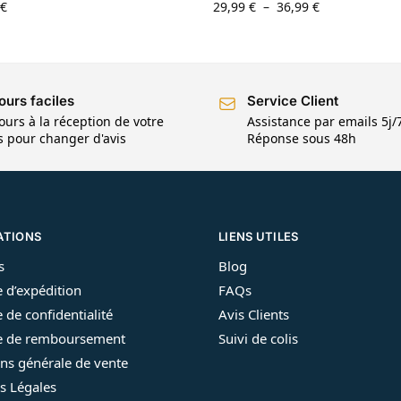
€
29,99
€
–
36,99
€
ours faciles
Service Client
ours à la réception de votre
Assistance par emails 5j/
is pour changer d'avis
Réponse sous 48h
ATIONS
LIENS UTILES
s
Blog
e d’expédition
FAQs
e de confidentialité
Avis Clients
ue de remboursement
Suivi de colis
ns générale de vente
s Légales