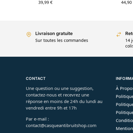
39,99
€
44,90
Livraison gratuite
Ret
Sur toutes les commandes
14 j
col
CONTACT
INFORM
Une question ou une suggestion,
À Propo
contactez-nous et recevrez une
Politiqu
réponse en moins de 24h du lundi au
Politiqu
vendredi entre 9h et 17h
Politiq
Par e-mail :
Conditio
contact@casqueantibruitshop.com
Mention