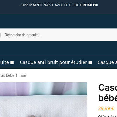
–10%
MAINTENANT AVEC LE CODE
PROMO10
R
ulte
Casque anti bruit pour étudier
Casque a
ruit bébé 1 mois
Casq
bébé
29,99
€
Offrez à v