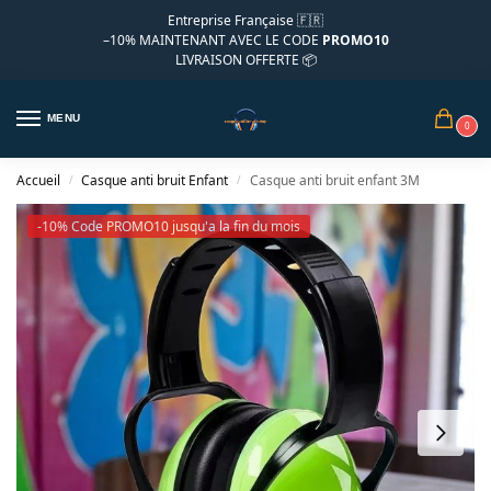
Entreprise Française 🇫🇷
–10%
MAINTENANT AVEC LE CODE
PROMO10
LIVRAISON OFFERTE 📦
MENU
0
Accueil
Casque anti bruit Enfant
Casque anti bruit enfant 3M
/
/
-10% Code PROMO10 jusqu'a la fin du mois