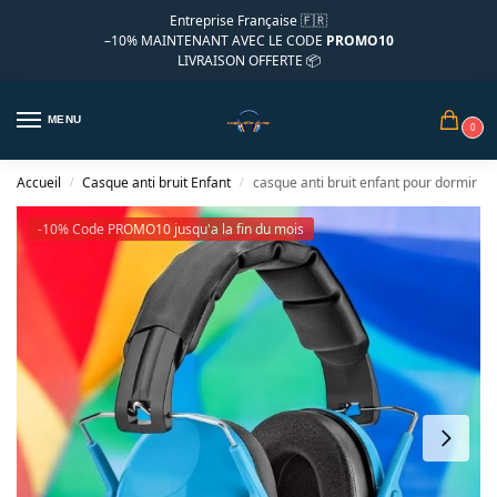
Entreprise Française 🇫🇷
–10%
MAINTENANT AVEC LE CODE
PROMO10
LIVRAISON OFFERTE 📦
MENU
0
Accueil
Casque anti bruit Enfant
casque anti bruit enfant pour dormir
/
/
-10% Code PROMO10 jusqu'a la fin du mois