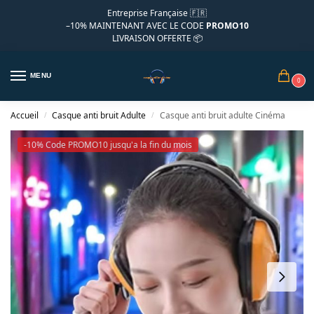
Entreprise Française 🇫🇷
–10%
MAINTENANT AVEC LE CODE
PROMO10
LIVRAISON OFFERTE 📦
MENU
0
Accueil
Casque anti bruit Adulte
Casque anti bruit adulte Cinéma
/
/
-10% Code PROMO10 jusqu'a la fin du mois