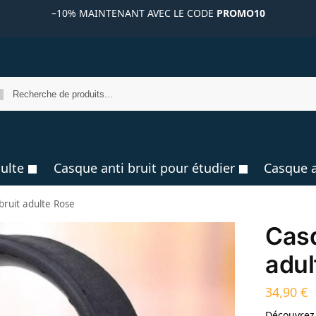
–10%
MAINTENANT AVEC LE CODE
PROMO10
R
ulte
Casque anti bruit pour étudier
Casque a
bruit adulte Rose
Casq
adul
34,90
€
Découvrez 