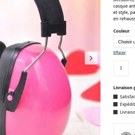
casque anti
et style, 
en rehauss
Couleur
Effacer
Livraison 
Satisf
Expédit
Livrais