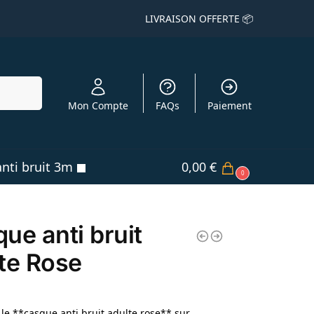
LIVRAISON OFFERTE 📦
echerche
Mon Compte
FAQs
Paiement
nti bruit 3m
0,00
€
0
ue anti bruit
te Rose
le **casque anti bruit adulte rose** sur