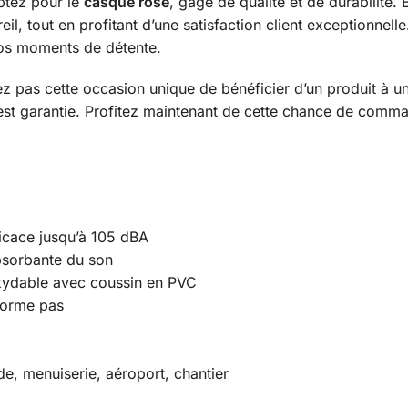
ptez pour le
casque rose
, gage de qualité et de durabilité. 
l, tout en profitant d’une satisfaction client exceptionnell
vos moments de détente.
pas cette occasion unique de bénéficier d’un produit à u
n est garantie. Profitez maintenant de cette chance de comm
ficace jusqu’à 105 dBA
sorbante du son
oxydable avec coussin en PVC
éforme pas
ude, menuiserie, aéroport, chantier