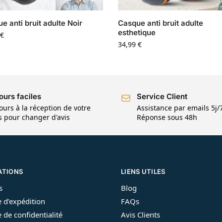
e anti bruit adulte Noir
Casque anti bruit adulte
esthetique
€
34,99
€
ours faciles
Service Client
ours à la réception de votre
Assistance par emails 5j/
is pour changer d'avis
Réponse sous 48h
ATIONS
LIENS UTILES
s
Blog
e d’expédition
FAQs
e de confidentialité
Avis Clients