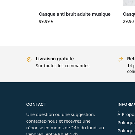
Casque anti bruit adulte musique
Casqu
99,99
€
29,90
Livraison gratuite
Ret
Sur toutes les commandes
14 j
col
CONTACT
INFORM
Une question ou une suggestion,
À Propo
contactez-nous et recevrez une
Politiqu
réponse en moins de 24h du lundi au
Politiqu
vendredi entre 9h et 17h