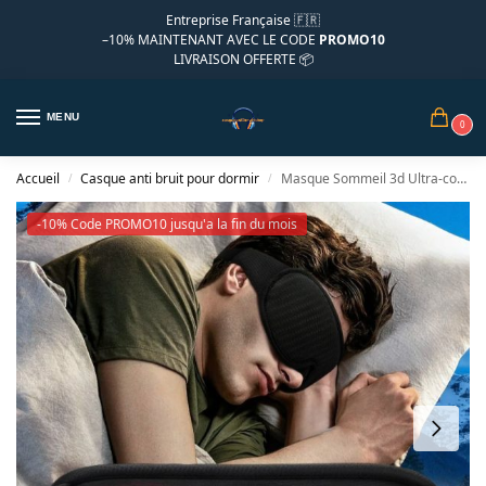
Entreprise Française 🇫🇷
–10%
MAINTENANT AVEC LE CODE
PROMO10
LIVRAISON OFFERTE 📦
MENU
0
Accueil
Casque anti bruit pour dormir
Masque Sommeil 3d Ultra-confort
/
/
-10% Code PROMO10 jusqu'a la fin du mois