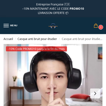
Entreprise Française 🇫🇷
–10%
MAINTENANT AVEC LE CODE
PROMO10
LIVRAISON OFFERTE 📦
MENU
0
Accueil
Casque anti bruit pour étudier
Casque anti bruit pour étudier passive
/
/
-10% Code PROMO10 jusqu'a la fin du mois